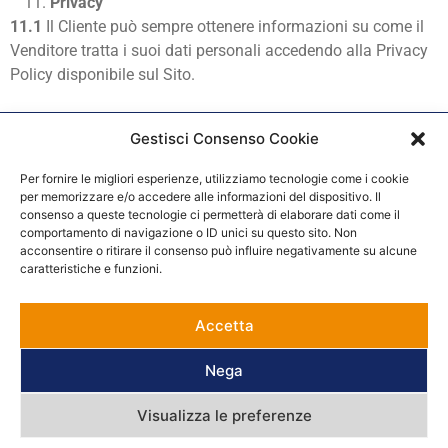
Privacy
11.1
Il Cliente può sempre ottenere informazioni su come il
Venditore tratta i suoi dati personali accedendo alla Privacy
Policy disponibile sul Sito.
Gestisci Consenso Cookie
Per fornire le migliori esperienze, utilizziamo tecnologie come i cookie
per memorizzare e/o accedere alle informazioni del dispositivo. Il
consenso a queste tecnologie ci permetterà di elaborare dati come il
comportamento di navigazione o ID unici su questo sito. Non
acconsentire o ritirare il consenso può influire negativamente su alcune
HOME
CHI SIAMO
CONTATTACI
CONDIZIONI GENERALI DI VENDITA
caratteristiche e funzioni.
Pieroni srl
Loc. Pastino 67, Diecimo (LU) – Via della Canovetta 341, Lucca
Accetta
Tel. 0583-838375 – Mail.
outlet@pieroni.it
Nega
P.I. 01798100465
Visualizza le preferenze
Privacy e Cookie Policy