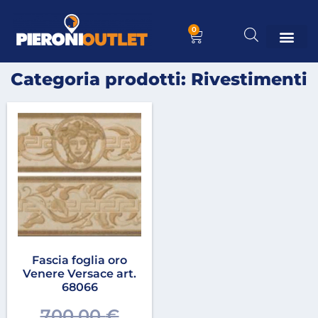
0
Categoria prodotti: Rivestimenti
Fascia foglia oro
Venere Versace art.
68066
700,00
€