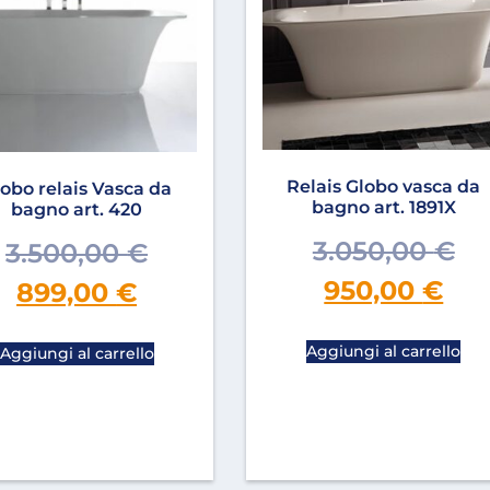
Relais Globo vasca da
obo relais Vasca da
bagno art. 1891X
bagno art. 420
3.050,00
€
3.500,00
€
950,00
€
899,00
€
Aggiungi al carrello
Aggiungi al carrello