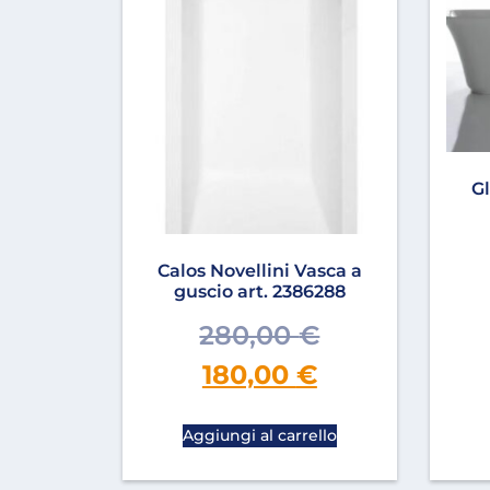
Gl
Calos Novellini Vasca a
guscio art. 2386288
280,00
€
180,00
€
Aggiungi al carrello