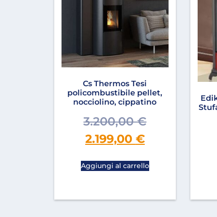
Cs Thermos Tesi
policombustibile pellet,
Edi
nocciolino, cippatino
Stuf
3.200,00
€
2.199,00
€
Aggiungi al carrello