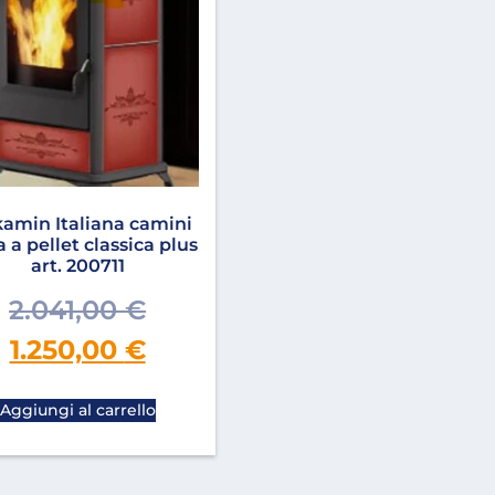
kamin Italiana camini
a a pellet classica plus
art. 200711
2.041,00
€
1.250,00
€
Aggiungi al carrello