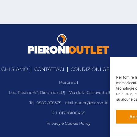
CHI SIAMO
CONTATTACI
CONDIZIONI GENERALI DI
Per fornire 
Pieroni srl
memorizzare 
tecnologie c
Loc. Pastino 67, Diecimo (LU) – Via della Canovetta 341, Lucca
unici su que
su alcune ca
Tel. 0583-838375 – Mail.
outlet@pieroni.it
P.I. 01798100465
Ac
Privacy e Cookie Policy