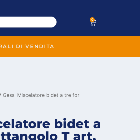
0
RALI DI VENDITA
/ Gessi Miscelatore bidet a tre fori
celatore bidet a
ettangolo T art.