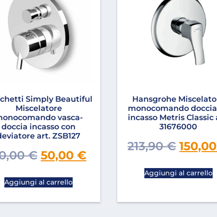
chetti Simply Beautiful
Hansgrohe Miscelato
Miscelatore
monocomando doccia
onocomando vasca-
incasso Metris Classic 
doccia incasso con
31676000
deviatore art. ZSB127
213,90
€
150,0
0,00
€
50,00
€
Aggiungi al carrello
Aggiungi al carrello