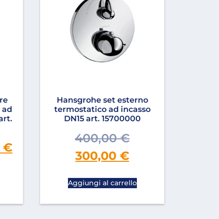
re
Hansgrohe set esterno
 ad
termostatico ad incasso
art.
DN15 art. 15700000
400,00
€
0
€
300,00
€
Aggiungi al carrello