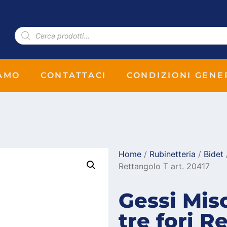
IAMO
CONTATTACI
CONDIZIONI GENE
Home
/
Rubinetteria
/
Bidet
Rettangolo T art. 20417
Gessi Mis
tre fori R