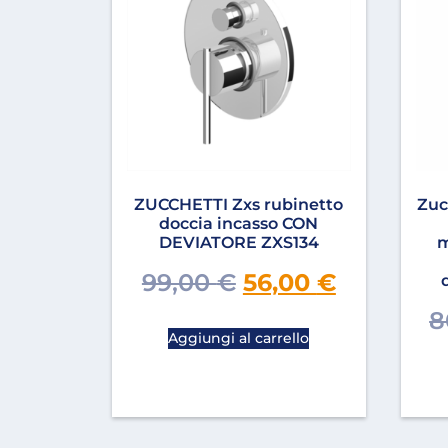
ZUCCHETTI Zxs rubinetto
Zuc
doccia incasso CON
DEVIATORE ZXS134
m
99,00
€
56,00
€
8
Aggiungi al carrello