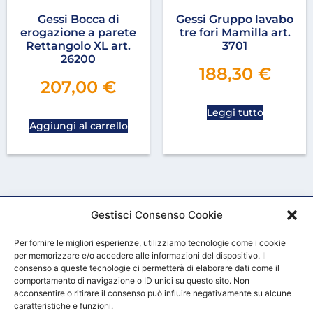
Gessi Bocca di
Gessi Gruppo lavabo
erogazione a parete
tre fori Mamilla art.
Rettangolo XL art.
3701
26200
188,30
€
207,00
€
Leggi tutto
Aggiungi al carrello
Gestisci Consenso Cookie
Per fornire le migliori esperienze, utilizziamo tecnologie come i cookie
per memorizzare e/o accedere alle informazioni del dispositivo. Il
consenso a queste tecnologie ci permetterà di elaborare dati come il
comportamento di navigazione o ID unici su questo sito. Non
acconsentire o ritirare il consenso può influire negativamente su alcune
HOME
CHI SIAMO
CONTATTACI
CONDIZIONI GENERALI DI VENDITA
caratteristiche e funzioni.