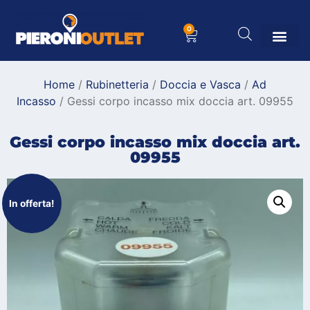
0
Home
/
Rubinetteria
/
Doccia e Vasca
/
Ad
Incasso
/ Gessi corpo incasso mix doccia art. 09955
Gessi corpo incasso mix doccia art.
09955
In offerta!