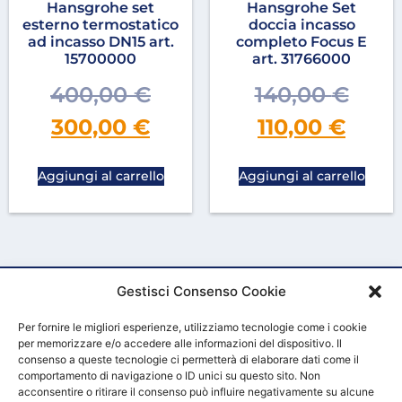
Hansgrohe set
Hansgrohe Set
esterno termostatico
doccia incasso
ad incasso DN15 art.
completo Focus E
15700000
art. 31766000
400,00
€
140,00
€
300,00
€
110,00
€
Aggiungi al carrello
Aggiungi al carrello
Gestisci Consenso Cookie
Per fornire le migliori esperienze, utilizziamo tecnologie come i cookie
per memorizzare e/o accedere alle informazioni del dispositivo. Il
consenso a queste tecnologie ci permetterà di elaborare dati come il
comportamento di navigazione o ID unici su questo sito. Non
acconsentire o ritirare il consenso può influire negativamente su alcune
HOME
CHI SIAMO
CONTATTACI
CONDIZIONI GENERALI DI VENDITA