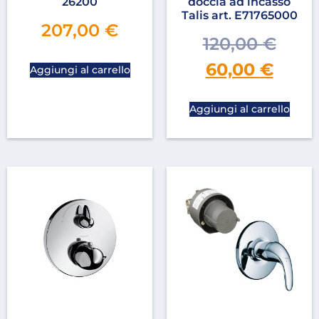
26200
doccia ad incasso
Talis art. E71765000
207,00
€
120,00
€
60,00
€
Aggiungi al carrello
Aggiungi al carrello