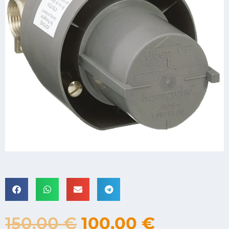
150,00
€
100,00
€