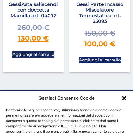
GessiAsta saliscendi
Gessi Parte Incasso
con doccetta
Miscelatore
Mamilla art. 04072
Termostatico art.
35093
260,00
€
150,00
€
130,00
€
100,00
€
Aggiungi al carrello
Aggiungi al carrello
Gestisci Consenso Cookie
Per fornire le migliori esperienze, utilizziamo tecnologie come i cookie
per memorizzare e/o accedere alle informazioni del dispositivo. Il
consenso a queste tecnologie ci permetterà di elaborare dati come il
comportamento di navigazione o ID unici su questo sito. Non
acconsentire o ritirare il consenso può influire negativamente su alcune