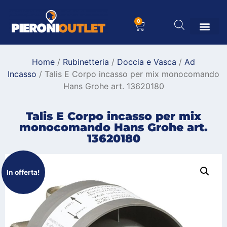
0
Home
/
Rubinetteria
/
Doccia e Vasca
/
Ad
Incasso
/ Talis E Corpo incasso per mix monocomando
Hans Grohe art. 13620180
Talis E Corpo incasso per mix
monocomando Hans Grohe art.
13620180
In offerta!