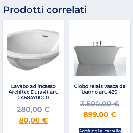
Prodotti correlati
Lavabo ad incasso
Globo relais Vasca da
Architec Duravit art.
bagno art. 420
0468470000
3.500,00
€
280,00
€
899,00
€
80,00
€
Aggiungi al carrello