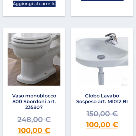
Aggiungi al carrello
Vaso monoblocco
Globo Lavabo
800 Sbordoni art.
Sospeso art. MI012.BI
235807
150,00
€
248,00
€
100,00
€
100,00
€