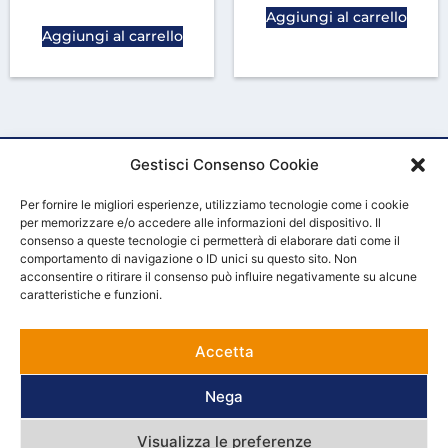
Aggiungi al carrello
Aggiungi al carrello
Gestisci Consenso Cookie
Per fornire le migliori esperienze, utilizziamo tecnologie come i cookie
per memorizzare e/o accedere alle informazioni del dispositivo. Il
consenso a queste tecnologie ci permetterà di elaborare dati come il
comportamento di navigazione o ID unici su questo sito. Non
acconsentire o ritirare il consenso può influire negativamente su alcune
HOME
CHI SIAMO
CONTATTACI
CONDIZIONI GENERALI DI VENDITA
caratteristiche e funzioni.
Pieroni srl
Loc. Pastino 67, Diecimo (LU) – Via della Canovetta 341, Lucca
Accetta
Tel. 0583-838375 – Mail.
outlet@pieroni.it
Nega
P.I. 01798100465
Visualizza le preferenze
Privacy e Cookie Policy