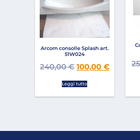
C
Arcom consolle Splash art.
51W024
2
240,00
€
100,00
€
Leggi tutto