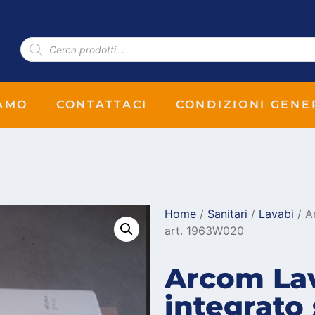
IAMO
CONTATTACI
CONDIZIONI GENE
Home
/
Sanitari
/
Lavabi
/ A
art. 1963W020
Arcom Lav
integrato 