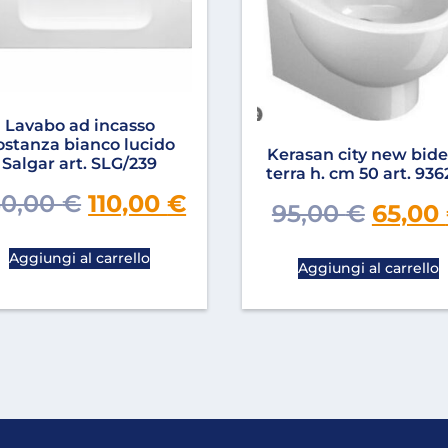
Lavabo ad incasso
ostanza bianco lucido
Kerasan city new bide
Salgar art. SLG/239
terra h. cm 50 art. 936
50,00
€
110,00
€
95,00
€
65,00
Aggiungi al carrello
Aggiungi al carrello