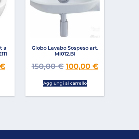
t a
Globo Lavabo Sospeso art.
2111
MI012.BI
€
150,00
€
100,00
€
Aggiungi al carrello