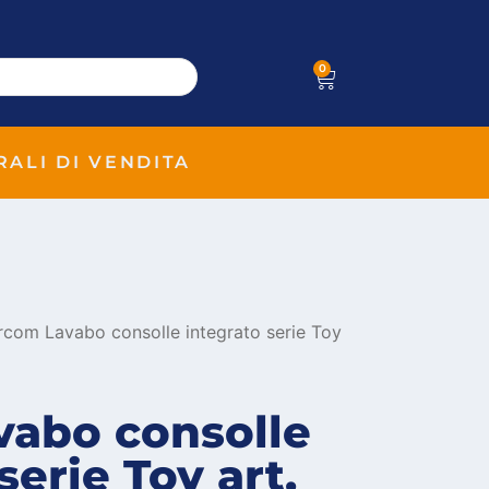
0
RALI DI VENDITA
rcom Lavabo consolle integrato serie Toy
abo consolle
serie Toy art.