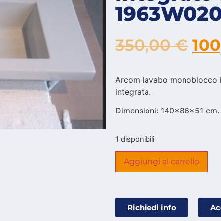
1963W02
350,00
€
10
Arcom lavabo monoblocco in
integrata.
Dimensioni: 140x86x51 cm.
1 disponibili
Aggiungi al carrello
Richiedi info
Ac