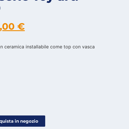
0
0,00
€
 ceramica installabile come top con vasca
quista in negozio