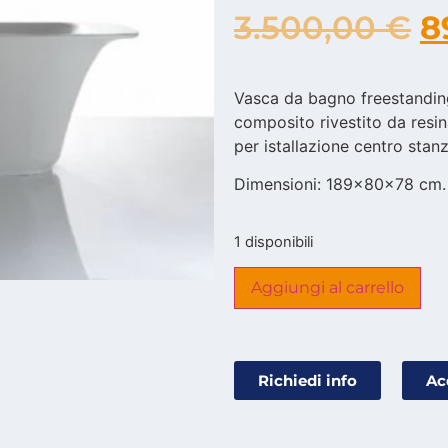
3.500,00
€
8
Vasca da bagno freestanding
composito rivestito da resina
per istallazione centro stan
Dimensioni: 189x80x78 cm.
1 disponibili
Aggiungi al carrello
Richiedi info
Ac