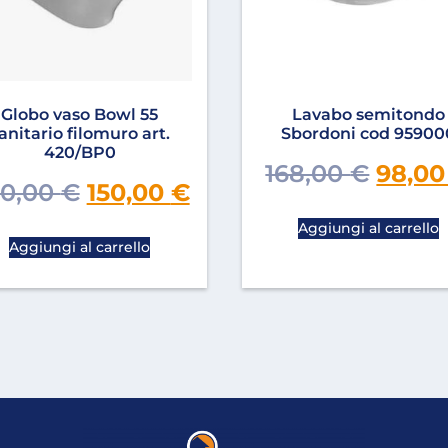
Globo vaso Bowl 55
Lavabo semitondo
anitario filomuro art.
Sbordoni cod 95900
420/BP0
168,00
€
98,0
0,00
€
150,00
€
Aggiungi al carrello
Aggiungi al carrello