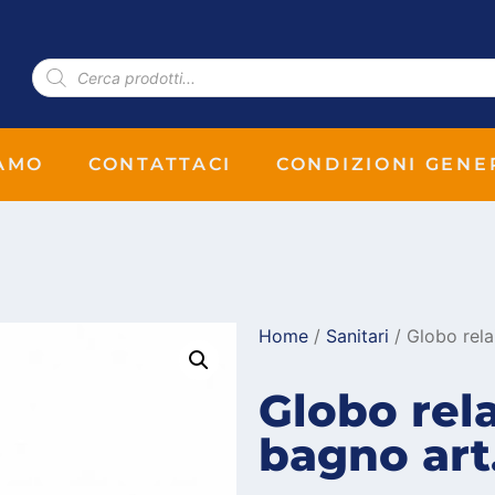
IAMO
CONTATTACI
CONDIZIONI GENE
Home
/
Sanitari
/ Globo rela
Globo rel
bagno art