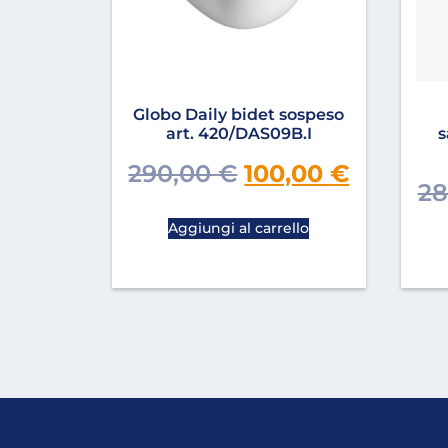
Globo Daily bidet sospeso
art. 420/DAS09B.I
s
290,00
€
100,00
€
28
Aggiungi al carrello