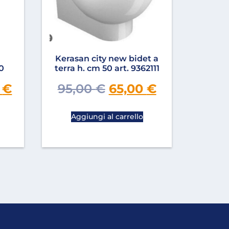
Kerasan city new bidet a
0
terra h. cm 50 art. 9362111
0
€
95,00
€
65,00
€
Aggiungi al carrello