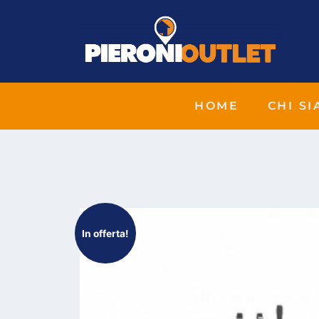
HOME
CHI S
In offerta!