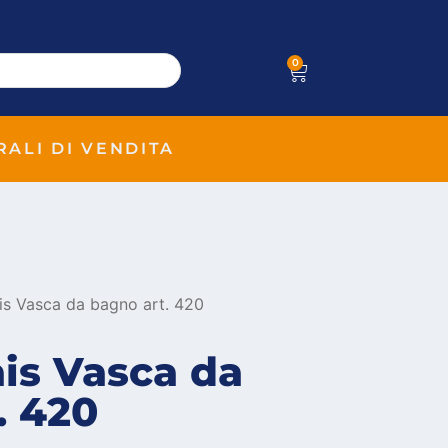
0
RALI DI VENDITA
is Vasca da bagno art. 420
ais Vasca da
. 420