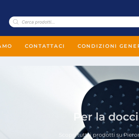
IAMO
CONTATTACI
CONDIZIONI GENE
Per la docc
Scopri tutti i prodotti su Piero