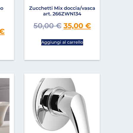
so
Zucchetti Mix doccia/vasca
art. 266ZWN134
50,00
€
35,00
€
€
Aggiungi al carrello