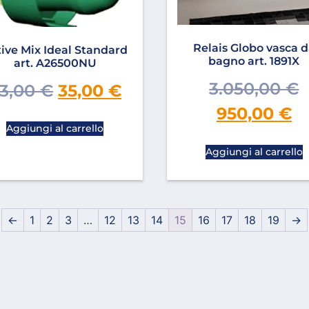
Relais Globo vasca 
ive Mix Ideal Standard
bagno art. 1891X
art. A26500NU
3.050,00
€
3,00
€
35,00
€
950,00
€
Aggiungi al carrello
Aggiungi al carrello
←
1
2
3
…
12
13
14
15
16
17
18
19
→