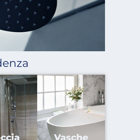
idenza
ccia
Vasche