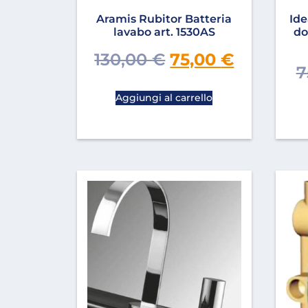
Aramis Rubitor Batteria
Ide
lavabo art. 1530AS
do
130,00
€
75,00
€
7
Aggiungi al carrello