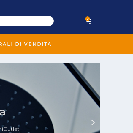
0
RALI DI VENDITA
ia
niOutlet