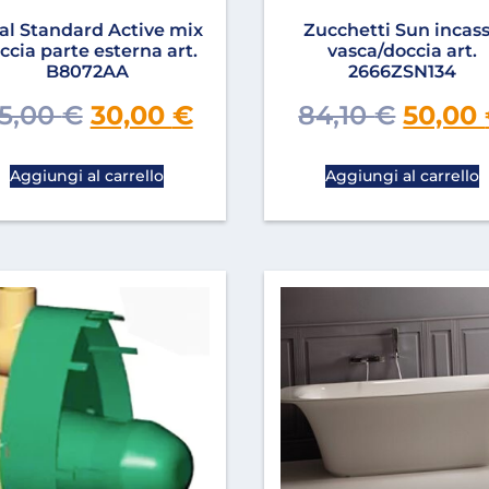
al Standard Active mix
Zucchetti Sun incas
ccia parte esterna art.
vasca/doccia art.
B8072AA
2666ZSN134
5,00
€
30,00
€
84,10
€
50,00
Aggiungi al carrello
Aggiungi al carrello