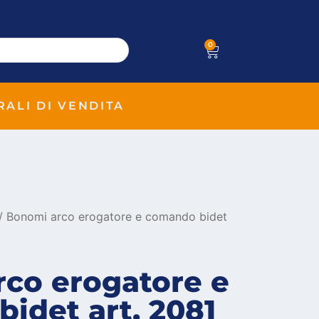
0
RALI DI VENDITA
/ Bonomi arco erogatore e comando bidet
co erogatore e
idet art. 2081