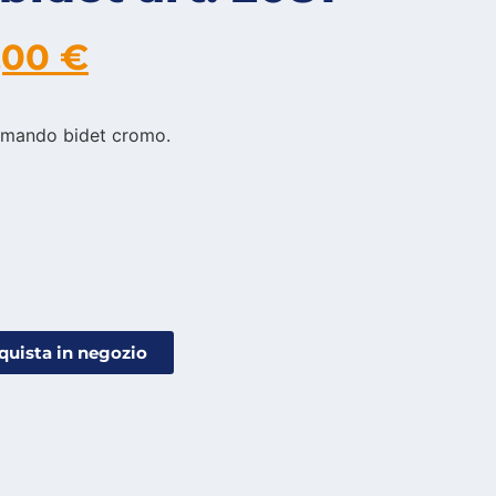
,00
€
omando bidet cromo.
quista in negozio