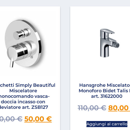
chetti Simply Beautiful
Hansgrohe Miscelato
Miscelatore
Monoforo Bidet Talis
onocomando vasca-
art. 31622000
doccia incasso con
110,00
€
80,0
deviatore art. ZSB127
0,00
€
50,00
€
Aggiungi al carrello