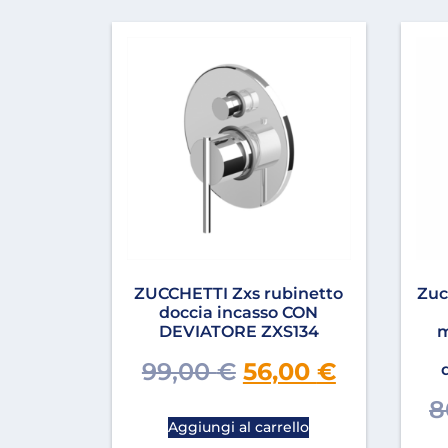
ZUCCHETTI Zxs rubinetto
Zuc
doccia incasso CON
DEVIATORE ZXS134
m
99,00
€
56,00
€
8
Aggiungi al carrello