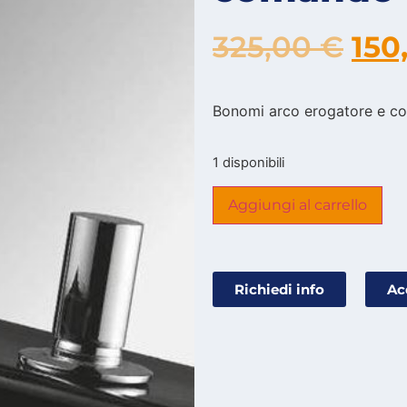
325,00
€
150
Bonomi arco erogatore e c
1 disponibili
Aggiungi al carrello
Richiedi info
Ac