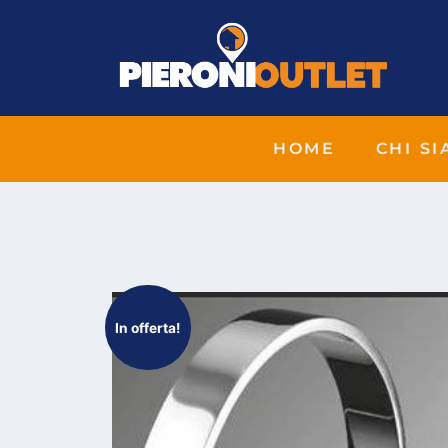
HOME
CHI S
In offerta!