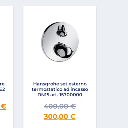
re
Hansgrohe set esterno
 E2
termostatico ad incasso
DN15 art. 15700000
0
€
400,00
€
300,00
€