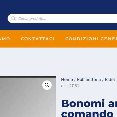
IAMO
CONTATTACI
CONDIZIONI GENE
Home
/
Rubinetteria
/
Bidet
art. 2081
Bonomi ar
comando b