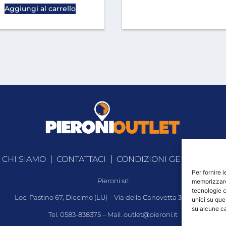
Aggiungi al carrello
CHI SIAMO
CONTATTACI
CONDIZIONI GENERALI DI
Per fornire 
Pieroni srl
memorizzare 
tecnologie c
Loc. Pastino 67, Diecimo (LU) – Via della Canovetta 341, Lucca
unici su que
su alcune ca
Tel. 0583-838375 – Mail.
outlet@pieroni.it