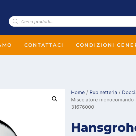
IAMO
CONTATTACI
CONDIZIONI GENE
Home
/
Rubinetteria
/
Docci
Miscelatore monocomando do
31676000
Hansgrohe