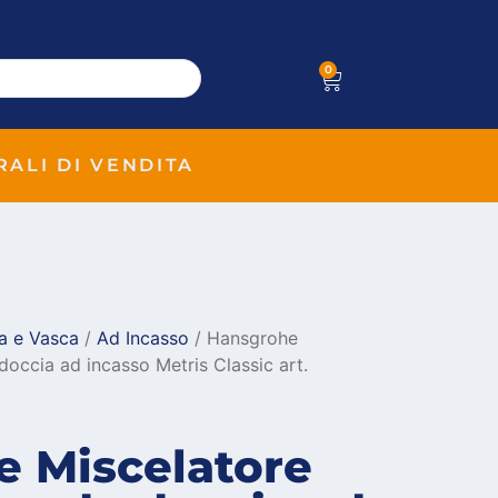
0
RALI DI VENDITA
a e Vasca
/
Ad Incasso
/ Hansgrohe
ccia ad incasso Metris Classic art.
 Miscelatore