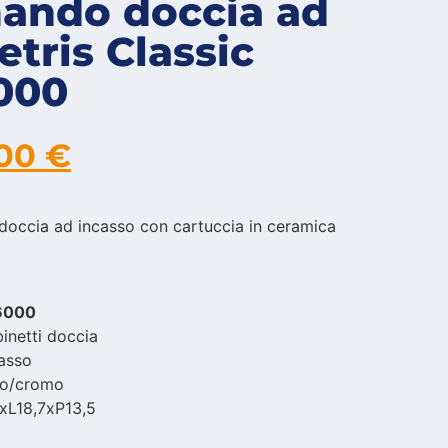
ndo doccia ad
tris Classic
6000
,00
€
ccia ad incasso con cartuccia in ceramica
6000
inetti doccia
casso
nto/cromo
7xL18,7xP13,5