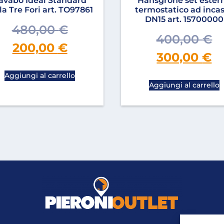
avabo Ideal Standard
Hansgrohe set ester
la Tre Fori art. TO97861
termostatico ad inca
DN15 art. 15700000
480,00
€
400,00
€
200,00
€
300,00
€
Aggiungi al carrello
Aggiungi al carrello