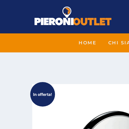
HOME
CHI S
In offerta!