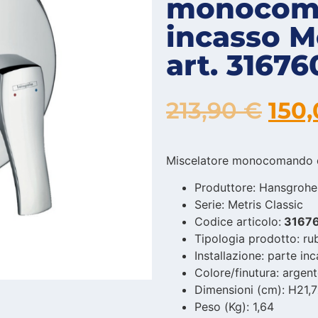
monocoma
incasso Me
art. 3167
213,90
€
150
Miscelatore monocomando do
Produttore: Hansgrohe
Serie: Metris Classic
Codice articolo:
3167
Tipologia prodotto: rub
Installazione: parte in
Colore/finutura: arge
Dimensioni (cm): ‎‎H21,
Peso (Kg): 1,64