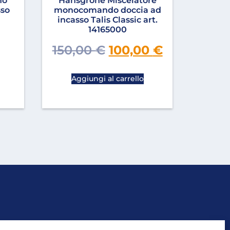
no
Hansgrohe Miscelatore
sso
monocomando doccia ad
incasso Talis Classic art.
14165000
150,00
€
100,00
€
Aggiungi al carrello